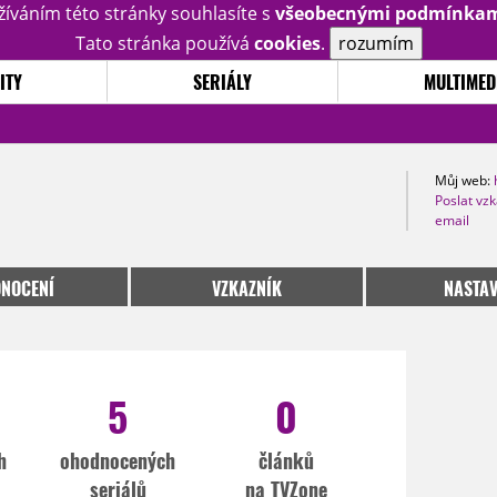
žíváním této stránky souhlasíte s
všeobecnými podmínka
Tato stránka používá
cookies
.
rozumím
ITY
SERIÁLY
MULTIMED
Můj web:
Poslat vz
email
NOCENÍ
VZKAZNÍK
NASTAV
5
0
h
ohodnocených
článků
seriálů
na TVZone