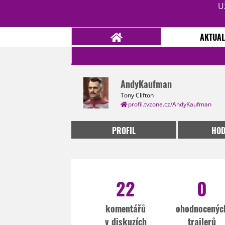
U
AKTUAL
AndyKaufman
NOVINKY
TÉMATA
Tony Clifton
profil.tvzone.cz/AndyKaufman
RECENZE
EPIZODY
KULT
TRAILERY
GALERIE
PROFIL
HOD
DISKUZE
STATISTIKY
TIRÁŽ
22
0
komentářů
ohodnocenýc
v diskuzích
trailerů