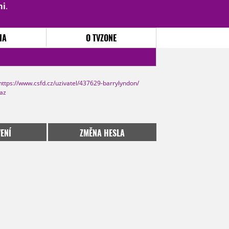
mi
.
PŘIHLÁSIT
|
REGISTROVAT
IA
O TVZONE
https://www.csfd.cz/uzivatel/437629-barrylyndon/
kaz
ENÍ
ZMĚNA HESLA