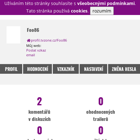
Užíváním této stránky souhlasíte s
všeobecnými podmínkami
.
PŘIHLÁSIT
Tato stránka používá
cookies
.
rozumím
REGISTROVAT
Foo86
profil.tvzone.cz/Foo86
NOVINKY
TÉMATA
Můj web:
Poslat vzkaz
RECENZE
EPIZODY
KULT
email
TRAILERY
GALERIE
PROFIL
HODNOCENÍ
VZKAZNÍK
NASTAVENÍ
ZMĚNA HESLA
DISKUZE
STATISTIKY
TIRÁŽ
2
0
komentářů
ohodnocených
v diskuzích
trailerů
0
0