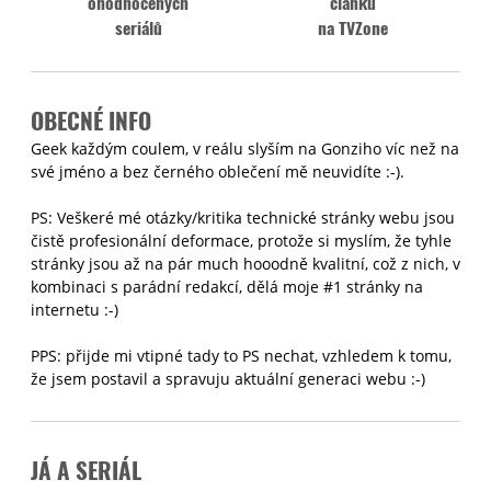
ohodnocených
článků
seriálů
na TVZone
OBECNÉ INFO
Geek každým coulem, v reálu slyším na Gonziho víc než na
své jméno a bez černého oblečení mě neuvidíte :-).
PS: Veškeré mé otázky/kritika technické stránky webu jsou
čistě profesionální deformace, protože si myslím, že tyhle
stránky jsou až na pár much hooodně kvalitní, což z nich, v
kombinaci s parádní redakcí, dělá moje #1 stránky na
internetu :-)
PPS: přijde mi vtipné tady to PS nechat, vzhledem k tomu,
že jsem postavil a spravuju aktuální generaci webu :-)
JÁ A SERIÁL