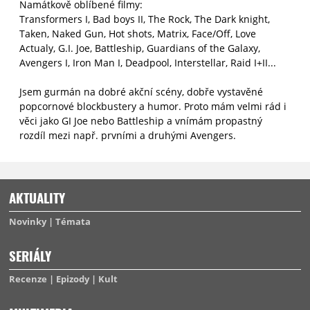
Namátkově oblíbené filmy:
Transformers I, Bad boys II, The Rock, The Dark knight,
Taken, Naked Gun, Hot shots, Matrix, Face/Off, Love
Actualy, G.I. Joe, Battleship, Guardians of the Galaxy,
Avengers I, Iron Man I, Deadpool, Interstellar, Raid I+II...
Jsem gurmán na dobré akční scény, dobře vystavěné
popcornové blockbustery a humor. Proto mám velmi rád i
věci jako GI Joe nebo Battleship a vnímám propastný
rozdíl mezi např. prvními a druhými Avengers.
AKTUALITY
Novinky
Témata
SERIÁLY
Recenze
Epizody
Kult