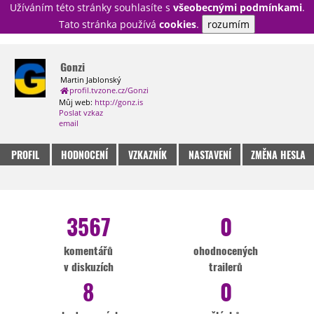
Užíváním této stránky souhlasíte s
všeobecnými podmínkami
.
PŘIHLÁSIT
Tato stránka používá
cookies
.
rozumím
REGISTROVAT
Gonzi
Martin Jablonský
profil.tvzone.cz/Gonzi
NOVINKY
TÉMATA
Můj web:
http://gonz.is
Poslat vzkaz
RECENZE
EPIZODY
KULT
email
TRAILERY
GALERIE
PROFIL
HODNOCENÍ
VZKAZNÍK
NASTAVENÍ
ZMĚNA HESLA
DISKUZE
STATISTIKY
TIRÁŽ
3567
0
komentářů
ohodnocených
v diskuzích
trailerů
8
0