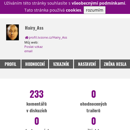
Užíváním této stránky souhlasíte s
všeobecnými podmínkami
.
PŘIHLÁSIT
Tato stránka používá
cookies
.
rozumím
REGISTROVAT
Hairy_Ass
profil.tvzone.cz/Hairy_Ass
NOVINKY
TÉMATA
Můj web:
Poslat vzkaz
RECENZE
EPIZODY
KULT
email
TRAILERY
GALERIE
PROFIL
HODNOCENÍ
VZKAZNÍK
NASTAVENÍ
ZMĚNA HESLA
DISKUZE
STATISTIKY
TIRÁŽ
233
0
komentářů
ohodnocených
v diskuzích
trailerů
0
0