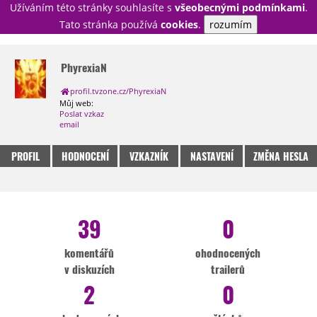
Užíváním této stránky souhlasíte s
všeobecnými podmínkami
.
PŘIHLÁSIT
Tato stránka používá
cookies
.
rozumím
REGISTROVAT
PhyrexiaN
profil.tvzone.cz/PhyrexiaN
NOVINKY
TÉMATA
Můj web:
Poslat vzkaz
RECENZE
EPIZODY
KULT
email
TRAILERY
GALERIE
PROFIL
HODNOCENÍ
VZKAZNÍK
NASTAVENÍ
ZMĚNA HESLA
DISKUZE
STATISTIKY
TIRÁŽ
39
0
komentářů
ohodnocených
v diskuzích
trailerů
2
0