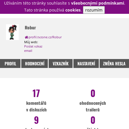
Užíváním této stránky souhlasíte s
všeobecnými podmínkami
.
PŘIHLÁSIT
Tato stránka používá
cookies
.
rozumím
REGISTROVAT
Robur
profil.tvzone.cz/Robur
NOVINKY
TÉMATA
Můj web:
Poslat vzkaz
RECENZE
EPIZODY
KULT
email
TRAILERY
GALERIE
PROFIL
HODNOCENÍ
VZKAZNÍK
NASTAVENÍ
ZMĚNA HESLA
DISKUZE
STATISTIKY
TIRÁŽ
17
0
komentářů
ohodnocených
v diskuzích
trailerů
9
0