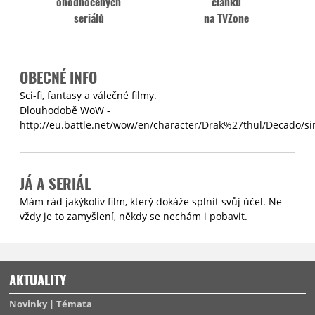
ohodnocených
článků
seriálů
na TVZone
OBECNÉ INFO
Sci-fi, fantasy a válečné filmy.
Dlouhodobě WoW -
http://eu.battle.net/wow/en/character/Drak%27thul/Decado/s
JÁ A SERIÁL
Mám rád jakýkoliv film, který dokáže splnit svůj účel. Ne
vždy je to zamyšlení, někdy se nechám i pobavit.
AKTUALITY
Novinky
Témata