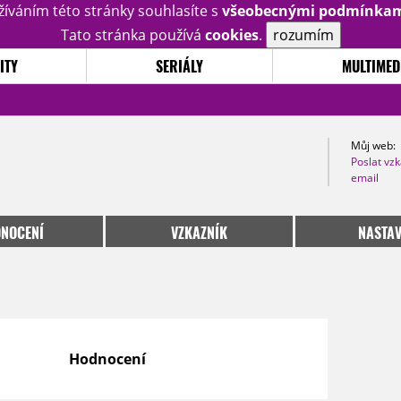
žíváním této stránky souhlasíte s
všeobecnými podmínka
Tato stránka používá
cookies
.
rozumím
ITY
SERIÁLY
MULTIMED
Můj web:
Poslat vz
email
NOCENÍ
VZKAZNÍK
NASTAV
Hodnocení