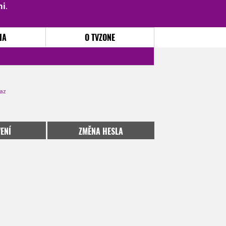
mi
.
PŘIHLÁSIT
|
REGISTROVAT
IA
O TVZONE
kaz
ENÍ
ZMĚNA HESLA