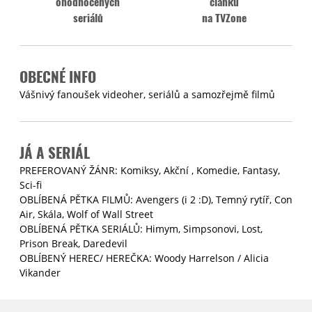
ohodnocených
článků
seriálů
na TVZone
OBECNÉ INFO
Vášnivý fanoušek videoher, seriálů a samozřejmě filmů
JÁ A SERIÁL
PREFEROVANÝ ŽÁNR: Komiksy, Akční , Komedie, Fantasy,
Sci-fi
OBLÍBENÁ PĚTKA FILMŮ: Avengers (i 2 :D), Temný rytíř, Con
Air, Skála, Wolf of Wall Street
OBLÍBENÁ PĚTKA SERIÁLŮ: Himym, Simpsonovi, Lost,
Prison Break, Daredevil
OBLÍBENÝ HEREC/ HEREČKA: Woody Harrelson / Alicia
Vikander