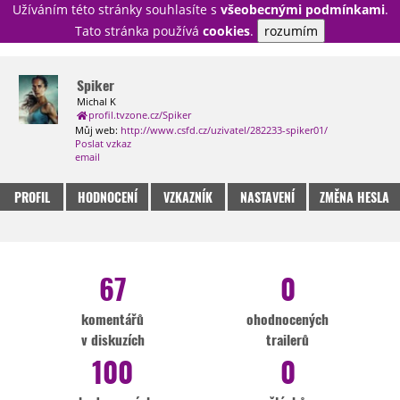
Užíváním této stránky souhlasíte s
všeobecnými podmínkami
.
PŘIHLÁSIT
Tato stránka používá
cookies
.
rozumím
REGISTROVAT
Spiker
Michal K
profil.tvzone.cz/Spiker
NOVINKY
TÉMATA
Můj web:
http://www.csfd.cz/uzivatel/282233-spiker01/
Poslat vzkaz
RECENZE
EPIZODY
KULT
email
TRAILERY
GALERIE
PROFIL
HODNOCENÍ
VZKAZNÍK
NASTAVENÍ
ZMĚNA HESLA
DISKUZE
STATISTIKY
TIRÁŽ
67
0
komentářů
ohodnocených
v diskuzích
trailerů
100
0