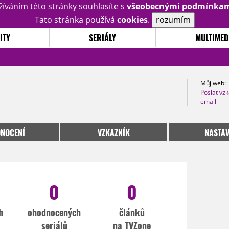
žíváním této stránky souhlasíte s
všeobecnými podmínka
Tato stránka používá
cookies
.
rozumím
ITY
SERIÁLY
MULTIMED
Můj web:
Poslat vz
email
NOCENÍ
VZKAZNÍK
NASTAV
0
0
h
ohodnocených
článků
seriálů
na TVZone