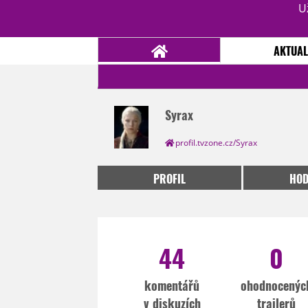
U
AKTUAL
Syrax
NOVINKY
TÉMATA
profil.tvzone.cz/Syrax
RECENZE
EPIZODY
KULT
TRAILERY
GALERIE
PROFIL
HOD
DISKUZE
STATISTIKY
TIRÁŽ
44
0
komentářů
ohodnocenýc
v diskuzích
trailerů