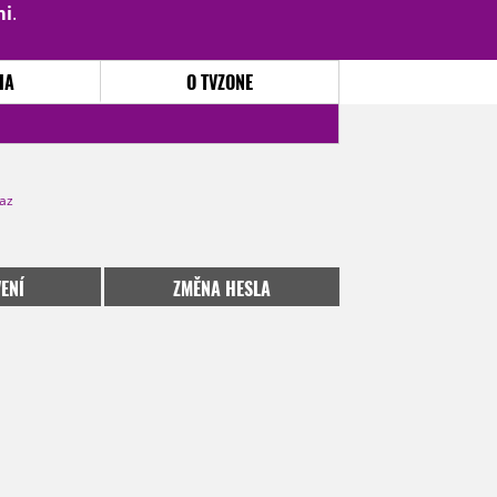
mi
.
PŘIHLÁSIT
|
REGISTROVAT
IA
O TVZONE
kaz
ENÍ
ZMĚNA HESLA