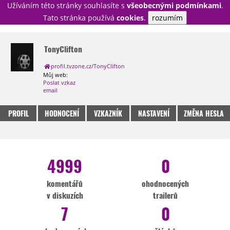
Užíváním této stránky souhlasíte s
všeobecnými podmínkami
.
PŘIHLÁSIT
Tato stránka používá
cookies
.
rozumím
REGISTROVAT
TonyClifton
profil.tvzone.cz/TonyClifton
NOVINKY
TÉMATA
Můj web:
Poslat vzkaz
RECENZE
EPIZODY
KULT
email
TRAILERY
GALERIE
PROFIL
HODNOCENÍ
VZKAZNÍK
NASTAVENÍ
ZMĚNA HESLA
DISKUZE
STATISTIKY
TIRÁŽ
4999
0
komentářů
ohodnocených
v diskuzích
trailerů
7
0