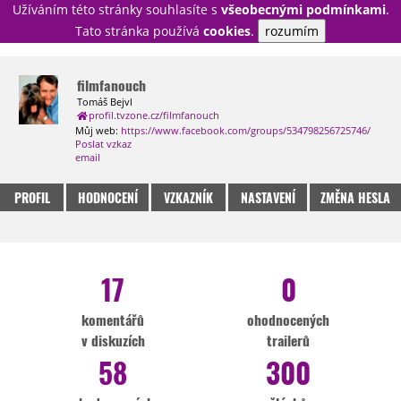
Užíváním této stránky souhlasíte s
všeobecnými podmínkami
.
PŘIHLÁSIT
Tato stránka používá
cookies
.
rozumím
REGISTROVAT
filmfanouch
Tomáš Bejvl
profil.tvzone.cz/filmfanouch
NOVINKY
TÉMATA
Můj web:
https://www.facebook.com/groups/534798256725746/
Poslat vzkaz
RECENZE
EPIZODY
KULT
email
TRAILERY
GALERIE
PROFIL
HODNOCENÍ
VZKAZNÍK
NASTAVENÍ
ZMĚNA HESLA
DISKUZE
STATISTIKY
TIRÁŽ
17
0
komentářů
ohodnocených
v diskuzích
trailerů
58
300