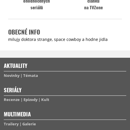
ohodnocených
článků
seriálů
na TVZone
OBECNÉ INFO
milujy doktora strange, space cowboy a hodne jidla
AKTUALITY
Novinky
Témata
SERIÁLY
Recenze
Epizody
Kult
MULTIMEDIA
Trailery
Galerie