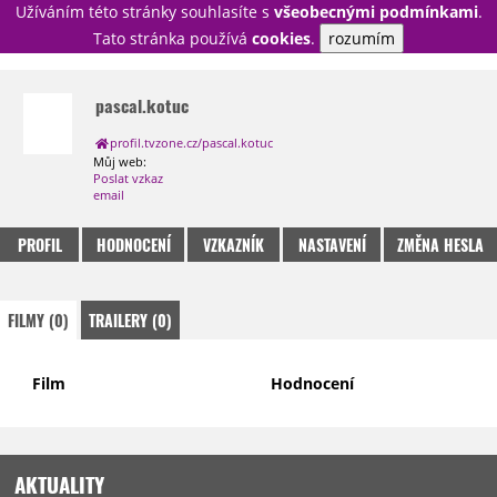
Užíváním této stránky souhlasíte s
všeobecnými podmínkami
.
PŘIHLÁSIT
Tato stránka používá
cookies
.
rozumím
REGISTROVAT
pascal.kotuc
profil.tvzone.cz/pascal.kotuc
NOVINKY
TÉMATA
Můj web:
Poslat vzkaz
RECENZE
EPIZODY
KULT
email
TRAILERY
GALERIE
PROFIL
HODNOCENÍ
VZKAZNÍK
NASTAVENÍ
ZMĚNA HESLA
DISKUZE
STATISTIKY
TIRÁŽ
FILMY (0)
TRAILERY (0)
Film
Hodnocení
AKTUALITY